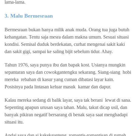
lama-lama.
3. Malu Bermesraan
Bermesraan bukan hanya milik anak muda. Orang tua juga butuh
kehangatan. Tentu saja mesra dalam makna umum. Sesuai situasi
kondisi. Semisal duduk berdekatan, curhat mengenai sakit kaki
dan sakit gigi, sampai ke saling bijit sebelum tidur. Ahay.
Tahun 1976, saya punya ibu dan bapak kost. Usianya mungkin
sepantaran saya dan cowokgantengku sekarang. Siang-siang
hobi
mereka
rebahan di kasur yang cuman dibatasi layar kain.
Posisinya pada lintasan keluar masuk
kamar dan dapur.
Kalau mereka sedang di balik layar, saya tak berani
lewat di sana.
Sepenting apapun urusan saya tahan. Malu, takut dicap usil, dan
banyak pikiran negatif bersarang di benak saya saat menghadapi
situasi itu.
Andai saya dan si kakekganteng
romantis-romantisan di rumah