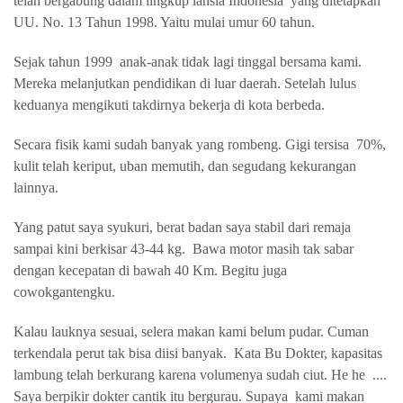
telah bergabung dalam lingkup lansia Indonesia
yang ditetapkan
UU. No. 13 Tahun 1998. Yaitu mulai umur 60 tahun.
Sejak tahun 1999
anak-anak tidak lagi tinggal bersama kami.
Mereka melanjutkan pendidikan di luar daerah. Setelah lulus
keduanya mengikuti takdirnya bekerja di kota berbeda.
Secara fisik kami sudah banyak yang rombeng. Gigi tersisa
70%,
kulit telah keriput, uban memutih, dan segudang kekurangan
lainnya.
Yang patut saya syukuri, berat badan saya stabil dari remaja
sampai kini berkisar 43-44 kg.
Bawa motor masih tak sabar
dengan kecepatan di bawah 40 Km. Begitu juga
cowokgantengku.
Kalau lauknya sesuai, selera makan kami belum pudar. Cuman
terkendala perut tak bisa diisi banyak.
Kata Bu Dokter, kapasitas
lambung telah berkurang karena volumenya sudah ciut. He he
....
Saya berpikir dokter cantik itu bergurau. Supaya
kami makan