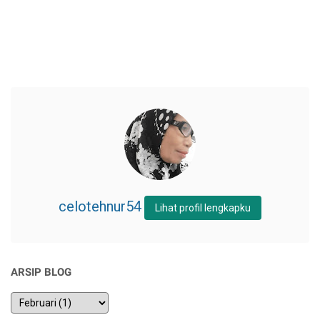
celotehnur54
Lihat profil lengkapku
ARSIP BLOG