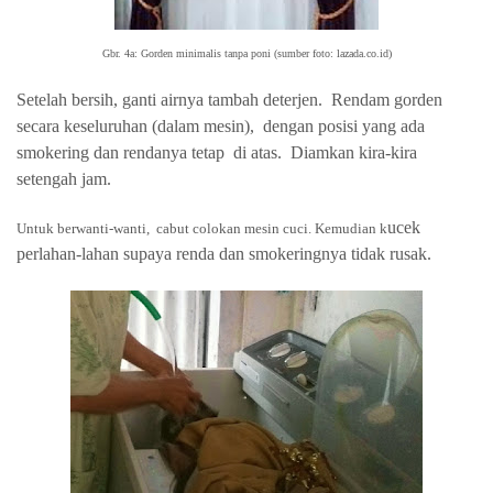
Gbr. 4a:
Gorden minimalis tanpa poni (sumber foto: lazada.co.id)
Setelah bersih, g
anti airnya tambah deterjen.
Rendam gorden
secara keseluruhan (dalam mesin),
dengan posisi yang ada
smokering dan rendanya tetap
di atas.
Diamkan kira-kira
setengah jam.
ucek
Untuk berwanti-wanti, cabut colokan mesin cuci. Kemudian k
perlahan-lahan supaya renda dan smokeringnya tidak rusak.