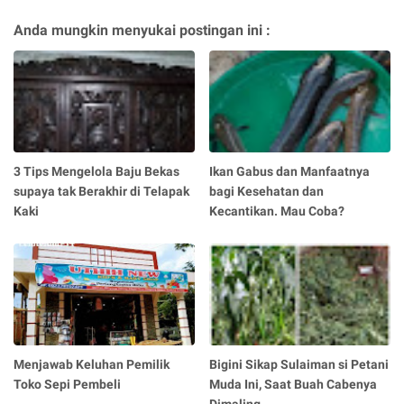
Anda mungkin menyukai postingan ini :
3 Tips Mengelola Baju Bekas
Ikan Gabus dan Manfaatnya
supaya tak Berakhir di Telapak
bagi Kesehatan dan
Kaki
Kecantikan. Mau Coba?
Menjawab Keluhan Pemilik
Bigini Sikap Sulaiman si Petani
Toko Sepi Pembeli
Muda Ini, Saat Buah Cabenya
Dimaling