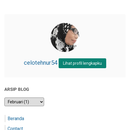
celotehnur54
Lihat profil lengkapku
ARSIP BLOG
Beranda
Contact