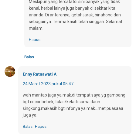
Meskipun yang tercatatdi sini banyak ysng tidak
kenal, herbal lainya juga banyak di sekitar kita
ananda. Di antaranya, getah jarak, binahong dan
sebagainya. Terima kasih telah singgah. Selamat
malam.
Hapus
Balas
Enny Ratnawati A
24 Maret 2023 pukul 05.47
wah mantap juga ya mak.di tempat saya yg gampang
bgt cocor bebek, talas/keladi sama daun
singkong.makasih bgt infonya ya mak...met puasaaa
juga ya
Balas
Hapus