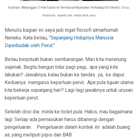
Ilustrasi: Melanggar 3 Hak Tubuh Ini
Termasuk Kejahatan Terhadap Diri Sendiri. (
Foto:
thinkstock. diambil dari
health.detik.com)
Menulis bagian ini saya jadi ingat filosofi almarhumah
Neneku. Kata beliau,
“Sepanjang Hidupnya Manusia
Diperbudak oleh Perut.”
Beliau berpituah bukan sembarangan. Mari kita merenung
sejenak. Begitu bangun tidur pagi-pagi,
apa yang kita
lakukan? Jawabnya, kalau bukan ke tandas
ya,
ke dapur.
Keduanya
mengurus keperluan perut.
Apa pula tujuan utama
kita bekerja sepanjang hari? Lagi-lagi jawabnya untuk urusan
keperluan perut.
Setelah diisi dia
minta ke toilet pula. Habis, mau bagaimana
lagi. Setiap ada pemasukan harus dibarengi dengan
pengeluaran.
Pengeluaran dalam kontek ini
adalah buang
air, yang meliputi pipis dan BAB.