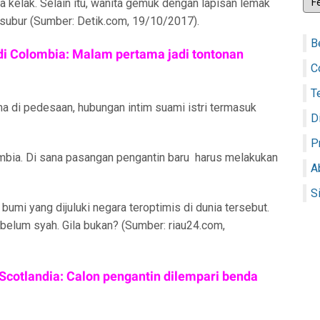
 kelak. Selain itu, wanita gemuk dengan lapisan lemak
n subur (Sumber: Detik.com, 19/10/2017).
B
di Colombia: Malam pertama jadi tontonan
C
T
ma di pedesaan, hubungan intim suami istri termasuk
D
P
mbia. Di sana pasangan pengantin baru harus melakukan
A
S
i bumi yang dijuluki negara teroptimis di dunia tersebut.
 belum syah. Gila bukan? (Sumber: riau24.com,
 Scotlandia: Calon pengantin dilempari benda