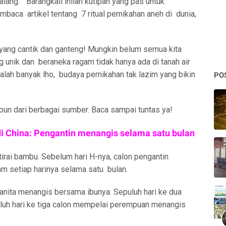
elalang.” Barangkali inilah kutipan yang pas untuk
aca artikel tentang 7 ritual pernikahan aneh di dunia,
yang cantik dan ganteng! Mungkin belum semua kita
 unik dan beraneka ragam tidak hanya ada di tanah air
 kalah banyak lho, budaya pernikahan tak lazim yang bikin
PO
pun dari berbagai sumber. Baca sampai tuntas ya!
di China: Pengantin menangis selama satu bulan
tirai bambu. Sebelum hari H-nya, calon pengantin
m setiap harinya selama satu bulan.
anita menangis bersama ibunya. Sepuluh hari ke dua
uh hari ke tiga calon mempelai perempuan menangis