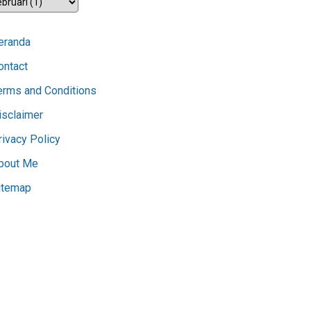
eranda
ontact
erms and Conditions
isclaimer
rivacy Policy
bout Me
itemap