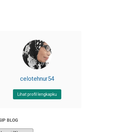
celotehnur54
Lihat profil lengkapku
SIP BLOG