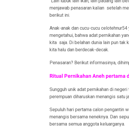
“Lain lubuk lain ikan, lain padang lain b
menjawab penasaran kalian setelah memb
berikut ini.
Anak-anak dan cucu-cucu celotehnur54 
mengetahui, bahwa adat pernikahan yang
kita saja. Di belahan dunia lain pun tak
kita halu dan berdecak-decak.
Penasaran? Berikut informasinya, dihim
Ritual Pernikahan Aneh pertama 
Sungguh unik adat pernikahan di negeri 
perempuan diharuskan menangis satu ja
Sepuluh hari pertama calon pengantin w
menangis bersama neneknya. Dan sepul
bersama semua anggota keluarganya.