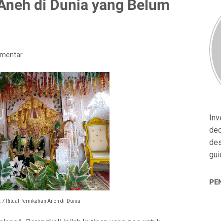
 Aneh di Dunia yang Belum
omentar
Inv
dec
des
gui
PE
i: 7 Ritual Pernikahan Aneh di Dunia