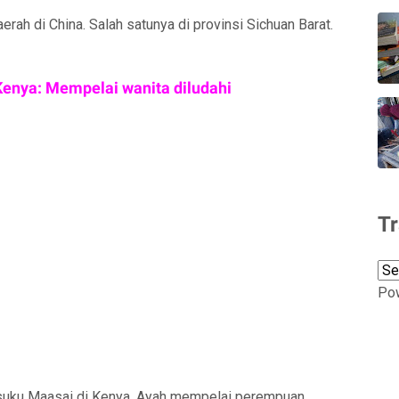
erah di China. Salah satunya di provinsi Sichuan Barat.
 Kenya: Mempelai wanita diludahi
Tr
Po
 suku Maasai di Kenya. Ayah mempelai perempuan