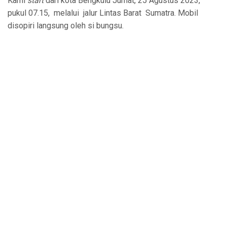
Kami
start
dari kota Bengkulu Jumat, 25 Agustus 2023,
pukul 07.15, melalui jalur Lintas Barat Sumatra. Mobil
disopiri langsung oleh si bungsu.