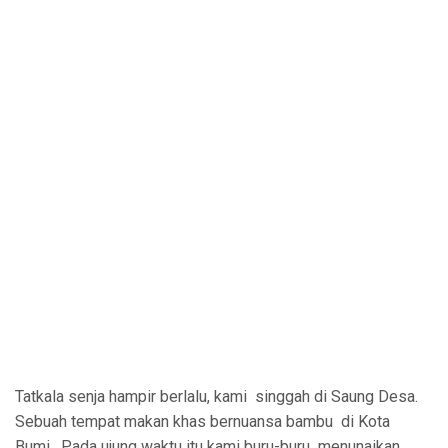
Tatkala senja hampir berlalu, kami singgah di Saung Desa.
Sebuah tempat makan khas bernuansa bambu di Kota
Bumi. Pada ujung waktu itu kami buru-buru menunaikan